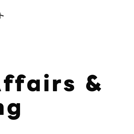
ffairs &
ng